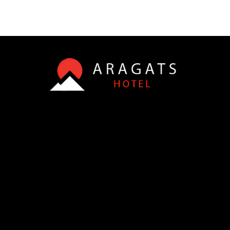
АДРЕС
Aparan, village Aragats
Central 6 street
0302
СОЦИАЛЬНЫЕ
Facebook
Instagram
КОНТАКТЫ
Tel: +374 (55) 68-88-84
Tel: +374 (99) 95-95-92
Email:
aragatshotel@gmail.com
Working hours: 08:00-22:00